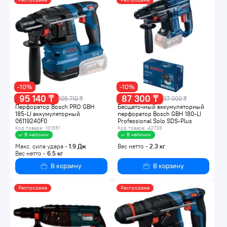
-10%
-10%
95 140 ₸
87 300 ₸
105 710 ₸
97 000 ₸
Перфоратор Bosch PRO GBH
Бесщеточный аккумуляторный
185-LI аккумуляторный
перфоратор Bosch GBH 180-LI
06119240F0
Professional Solo SDS-Plus
0611911120
Код товара: 101551
Код товара: 42738
В наличии
В наличии
Макс. сила удара -
1.9
Дж
Вес нетто -
2.3
кг
Вес нетто -
6.5
кг
В корзину
В корзину
Распродажа
Распродажа