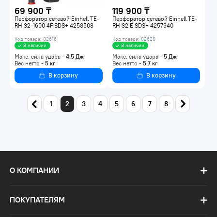
69 900 ₸
119 900 ₸
Перфоратор сетевой Einhell TE-
Перфоратор сетевой Einhell TE-
RH 32-1600 4F SDS+ 4258508
RH 32 E SDS+ 4257940
Код товара: 82616
Код товара: 82620
В наличии
В наличии
Макс. сила удара -
4.5
Дж
Макс. сила удара -
5
Дж
Вес нетто -
5
кг
Вес нетто -
5.7
кг
В корзину
В корзину
1
2
3
4
5
6
7
8
О КОМПАНИИ
ПОКУПАТЕЛЯМ