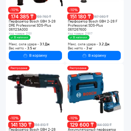
-10%
-10%
174 385 ₸
151 180 ₸
193 760 ₸
167 980 ₸
Перфоратор Bosch GBH 3-28
Перфоратор Bosch GBH 2-28 F
DRE Professional SDS-Plus
Professional SDS-Plus
061123A000
0611267600
Код товара: 2101
Код товара: 21817
В наличии
В наличии
Макс. сила удара -
3.1
Дж
Макс. сила удара -
3.2
Дж
Вес нетто -
3.5
кг
Вес нетто -
3
кг
В корзину
В корзину
Распродажа
Распродажа
-10%
-10%
141 130 ₸
129 600 ₸
156 810 ₸
144 000 ₸
Перфоратор Bosch GBH 2-28
Аккумуляторный перфоратор