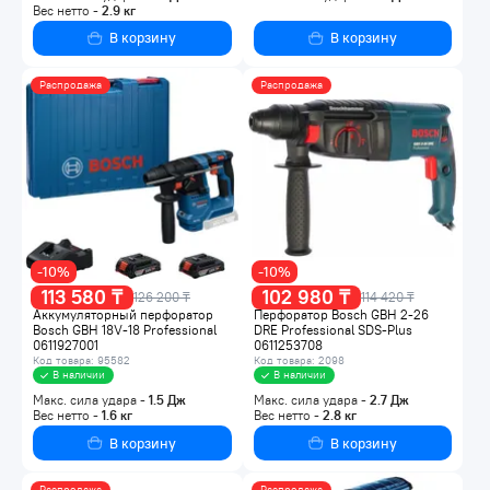
Вес нетто -
2.9
кг
В корзину
В корзину
Распродажа
Распродажа
-10%
-10%
113 580 ₸
102 980 ₸
126 200 ₸
114 420 ₸
Аккумуляторный перфоратор
Перфоратор Bosch GBH 2-26
Bosch GBH 18V-18 Professional
DRE Professional SDS-Plus
0611927001
0611253708
Код товара: 95582
Код товара: 2098
В наличии
В наличии
Макс. сила удара -
1.5
Дж
Макс. сила удара -
2.7
Дж
Вес нетто -
1.6
кг
Вес нетто -
2.8
кг
В корзину
В корзину
Распродажа
Распродажа