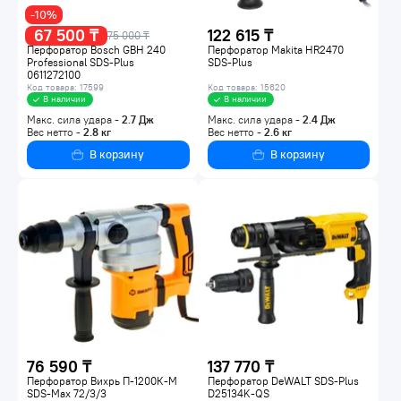
-10%
67 500 ₸
122 615 ₸
75 000 ₸
Перфоратор Bosch GBH 240
Перфоратор Makita HR2470
Professional SDS-Plus
SDS-Plus
0611272100
Код товара: 17599
Код товара: 15620
В наличии
В наличии
Макс. сила удара -
2.7
Дж
Макс. сила удара -
2.4
Дж
Вес нетто -
2.8
кг
Вес нетто -
2.6
кг
В корзину
В корзину
76 590 ₸
137 770 ₸
Перфоратор Вихрь П-1200К-М
Перфоратор DeWALT SDS-Plus
SDS-Max 72/3/3
D25134K-QS