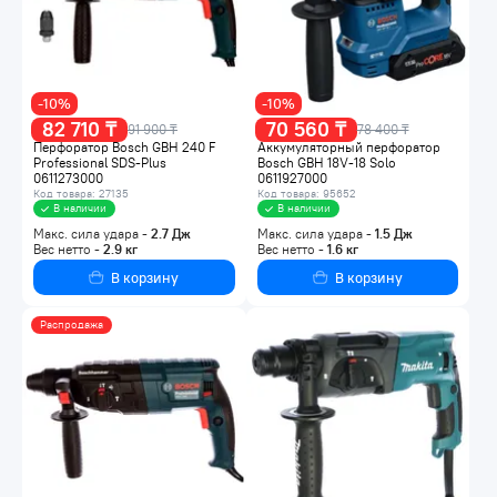
-10%
-10%
82 710 ₸
70 560 ₸
91 900 ₸
78 400 ₸
Перфоратор Bosch GBH 240 F
Аккумуляторный перфоратор
Professional SDS-Plus
Bosch GBH 18V-18 Solo
0611273000
0611927000
Код товара: 27135
Код товара: 95652
В наличии
В наличии
Макс. сила удара -
2.7
Дж
Макс. сила удара -
1.5
Дж
Вес нетто -
2.9
кг
Вес нетто -
1.6
кг
В корзину
В корзину
Распродажа