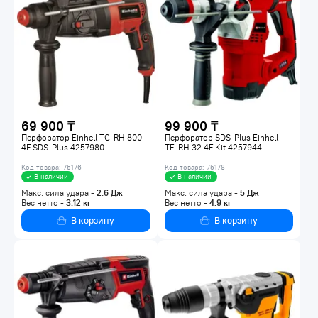
69 900 ₸
99 900 ₸
Перфоратор Einhell TC-RH 800
Перфоратор SDS-Plus Einhell
4F SDS-Plus 4257980
TE-RH 32 4F Kit 4257944
Код товара: 75176
Код товара: 75178
В наличии
В наличии
Макс. сила удара -
2.6
Дж
Макс. сила удара -
5
Дж
Вес нетто -
3.12
кг
Вес нетто -
4.9
кг
В корзину
В корзину