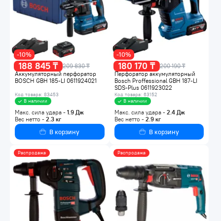
-10%
-10%
188 845 ₸
180 170 ₸
209 830 ₸
200 190 ₸
Аккумуляторный перфоратор
Перфоратор аккумуляторный
BOSCH GBH 185-LI 0611924021
Bosch Proffessional GBH 187-LI
SDS-Plus 0611923022
Код товара: 83453
Код товара: 63152
В наличии
В наличии
Макс. сила удара -
1.9
Дж
Макс. сила удара -
2.4
Дж
Вес нетто -
2.3
кг
Вес нетто -
2.9
кг
В корзину
В корзину
Распродажа
Распродажа