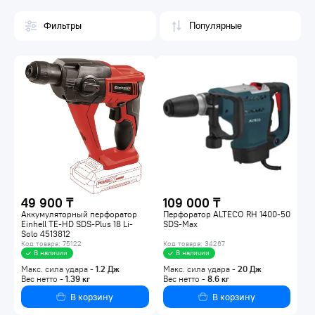
Фильтры
49 900 ₸
109 000 ₸
Аккумуляторный перфоратор
Перфоратор ALTECO RH 1400-50
Einhell TE-HD SDS-Plus 18 Li-
SDS-Max
Solo 4513812
Код товара: 75122
Код товара: 34267
В наличии
В наличии
Макс. сила удара -
1.2
Дж
Макс. сила удара -
20
Дж
Вес нетто -
1.39
кг
Вес нетто -
8.6
кг
В корзину
В корзину