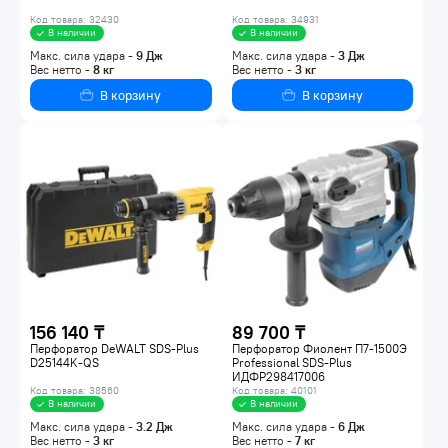
Код товара: 32430
Код товара: 34931
В наличии
В наличии
Макс. сила удара -
9
Дж
Макс. сила удара -
3
Дж
Вес нетто -
8
кг
Вес нетто -
3
кг
В корзину
В корзину
156 140 ₸
89 700 ₸
Перфоратор DeWALT SDS-Plus
Перфоратор Фиолент П7-1500Э
D25144K-QS
Professional SDS-Plus
ИДФР298417006
Код товара: 38560
Код товара: 40101
В наличии
В наличии
Макс. сила удара -
3.2
Дж
Макс. сила удара -
6
Дж
Вес нетто -
3
кг
Вес нетто -
7
кг