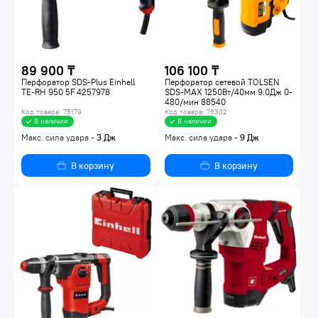
89 900 ₸
106 100 ₸
Перфоратор SDS-Plus Einhell
Перфоратор сетевой TOLSEN
TE-RH 950 5F 4257978
SDS-MAX 1250Вт/40мм 9.0Дж 0-
480/мин 88540
Код товара: 75179
Код товара: 76302
В наличии
В наличии
Макс. сила удара -
3
Дж
Макс. сила удара -
9
Дж
В корзину
В корзину