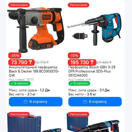
Распродажа
Распродажа
-35%
-10%
73 790 ₸
195 730 ₸
112 770 ₸
217 480 ₸
Аккумуляторный перфоратор
Перфоратор Bosch GBH 3-28
Black & Decker 18В BCD900D1S-
DFR Professional SDS-Plus
QW
061124A000
Код товара: 76731
Код товара: 416
В наличии
В наличии
Макс. сила удара -
1.2
Дж
Макс. сила удара -
3.1
Дж
Вес нетто -
2.1
кг
Вес нетто -
3.6
кг
В корзину
В корзину
Распродажа
Распродажа