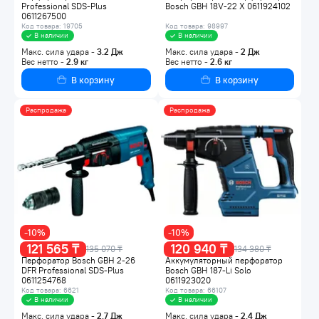
Professional SDS-Plus
Bosch GBH 18V-22 X 0611924102
0611267500
Код товара: 19705
Код товара: 98997
В наличии
В наличии
Макс. сила удара -
3.2
Дж
Макс. сила удара -
2
Дж
Вес нетто -
2.9
кг
Вес нетто -
2.6
кг
В корзину
В корзину
Распродажа
Распродажа
-10%
-10%
121 565 ₸
120 940 ₸
135 070 ₸
134 380 ₸
Перфоратор Bosch GBH 2-26
Аккумуляторный перфоратор
DFR Professional SDS-Plus
Bosch GBH 187-Li Solo
0611254768
0611923020
Код товара: 6621
Код товара: 66107
В наличии
В наличии
Макс. сила удара -
2.7
Дж
Макс. сила удара -
2.4
Дж