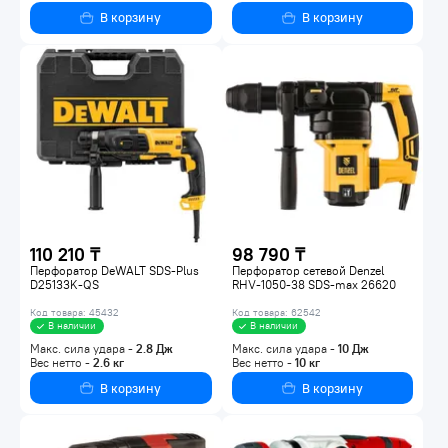
В корзину
В корзину
110 210 ₸
98 790 ₸
Перфоратор DeWALT SDS-Plus
Перфоратор сетевой Denzel
D25133K-QS
RHV-1050-38 SDS-max 26620
Код товара: 45432
Код товара: 62542
В наличии
В наличии
Макс. сила удара -
2.8
Дж
Макс. сила удара -
10
Дж
Вес нетто -
2.6
кг
Вес нетто -
10
кг
В корзину
В корзину