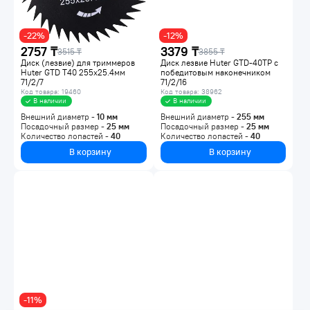
-22%
-12%
2757 ₸
3379 ₸
3515 ₸
3855 ₸
Диск (лезвие) для триммеров
Диск лезвие Huter GTD-40TP c
Huter GTD Т40 255х25.4мм
победитовым наконечником
71/2/7
71/2/16
Код товара: 19460
Код товара: 38962
В наличии
В наличии
Внешний диаметр -
10
мм
Внешний диаметр -
255
мм
Посадочный размер -
25
мм
Посадочный размер -
25
мм
Количество лопастей -
40
Количество лопастей -
40
В корзину
В корзину
-11%