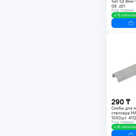
тип 53 8мм 
08_z01
Код товара:
В наличи
290 ₸
Скобы для 
степлера MA
1000шт. 411
Код товара:
В наличи