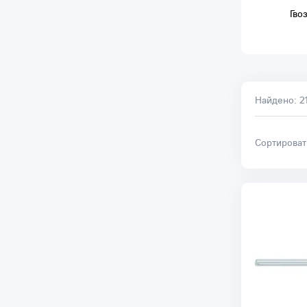
Гво
Найдено:
2
Сортирова