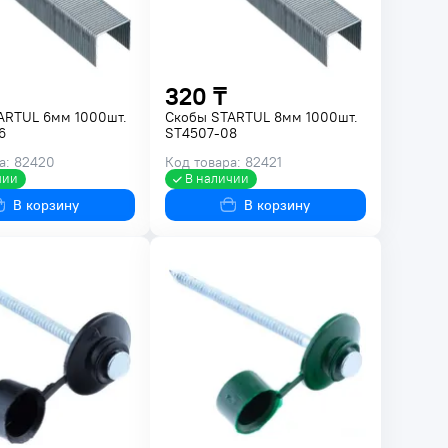
320 ₸
ARTUL 6мм 1000шт.
Скобы STARTUL 8мм 1000шт.
6
ST4507-08
а: 82420
Код товара: 82421
чии
В наличии
В корзину
В корзину