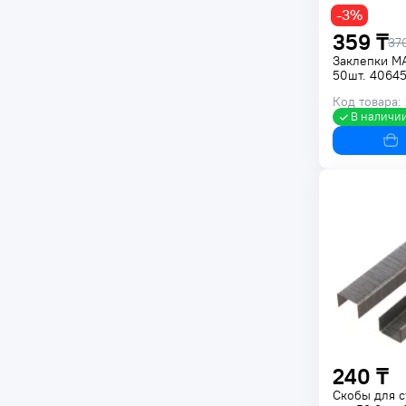
-3%
359 ₸
37
Заклепки M
50шт. 4064
Код товара:
В наличи
240 ₸
Скобы для 