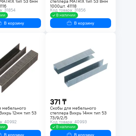
MATRIX тип 53 6мм
степлера MATRIX тип 53 8мм
1116
1000шт. 41118
а: 31854
Код товара: 31856
чии
В наличии
В корзину
В корзину
371 ₸
я мебельного
Скобы для мебельного
Вихрь 12мм тип 53
степлера Вихрь 14мм тип 53
73/9/2/5
а: 40992
Код товара: 40993
чии
В наличии
В корзину
В корзину