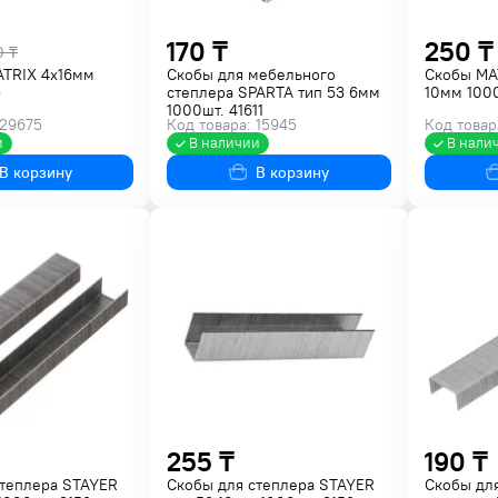
170 ₸
250 ₸
0 ₸
ATRIX 4х16мм
Скобы для мебельного
Скобы MA
5
степлера SPARTA тип 53 6мм
10мм 1000
1000шт. 41611
 29675
Код товара: 15945
Код товар
и
В наличии
В нали
В корзину
В корзину
255 ₸
190 ₸
степлера STAYER
Скобы для степлера STAYER
Скобы дл