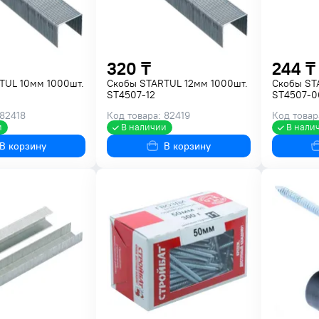
320 ₸
244 ₸
TUL 10мм 1000шт.
Скобы STARTUL 12мм 1000шт.
Скобы ST
ST4507-12
ST4507-0
 82418
Код товара: 82419
Код товар
и
В наличии
В нали
В корзину
В корзину