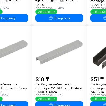
1000шт. 3159-
тип 53 10мм 1000шт. 3159-
степлера 
10_z01
1000шт. 4
 29464
Код товара: 29465
Код товар
и
В наличии
В нали
В корзину
В корзину
310 ₸
351 ₸
мебельного
Скобы для мебельного
Скобы дл
TRIX тип 53 12мм
степлера MATRIX тип 53 14мм
степлера 
22
1000шт. 41124
73/9/2/4
 31857
Код товара: 31859
Код товар
и
В наличии
В нали
В корзину
В корзину