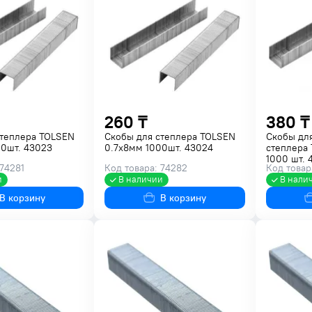
260 ₸
380 ₸
степлера TOLSEN
Скобы для степлера TOLSEN
Скобы дл
00шт. 43023
0.7х8мм 1000шт. 43024
степлера 
1000 шт. 
 74281
Код товара: 74282
Код товар
и
В наличии
В нали
В корзину
В корзину