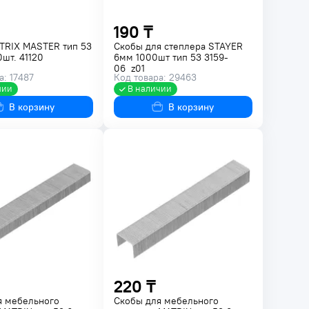
190 ₸
TRIX MASTER тип 53
Скобы для степлера STAYER
шт. 41120
6мм 1000шт тип 53 3159-
06_z01
а: 17487
Код товара: 29463
чии
В наличии
В корзину
В корзину
220 ₸
я мебельного
Скобы для мебельного