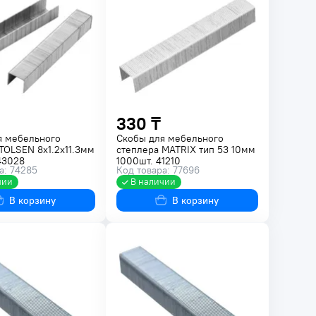
330 ₸
я мебельного
Скобы для мебельного
TOLSEN 8х1.2х11.3мм
степлера MATRIX тип 53 10мм
43028
1000шт. 41210
а: 74285
Код товара: 77696
чии
В наличии
В корзину
В корзину