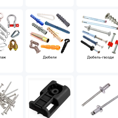
лаж
Дюбели
Дюбель-гвозди