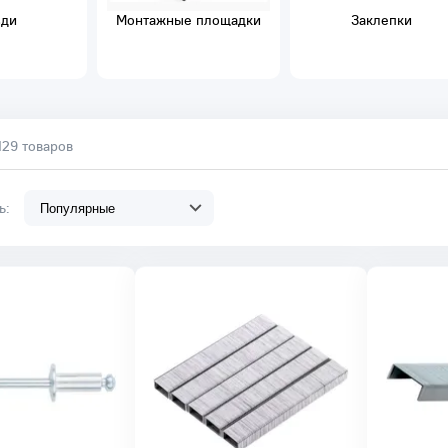
зди
Монтажные площадки
Заклепки
129 товаров
ть: