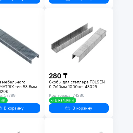
280 ₸
я мебельного
Скобы для степлера TOLSEN
MATRIX тип 53 6мм
0.7х10мм 1000шт. 43025
1206
а: 57789
Код товара: 74280
чии
В наличии
В корзину
В корзину