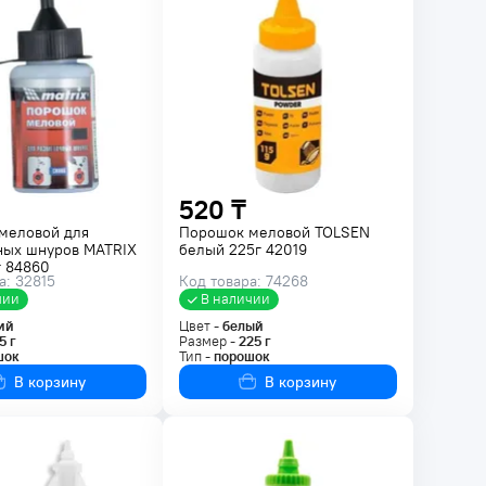
520 ₸
меловой для
Порошок меловой TOLSEN
ных шнуров MATRIX
белый 225г 42019
г 84860
а: 32815
Код товара: 74268
чии
В наличии
ий
Цвет -
белый
5
г
Размер -
225
г
шок
Тип -
порошок
В корзину
В корзину