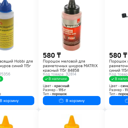
580 ₸
580 ₸
асящий Hobbi для
Порошок меловой для
Порошок 
уров синий 115г
разметочных шнуров MATRIX
разметоч
красный 115г 84858
синий 115
 15356
Код товара: 32814
Код товар
и
В наличии
В нали
Цвет -
красный
Цвет -
син
Размер -
115
г
Размер -
11
к
Тип -
порошок
Тип -
поро
В корзину
В корзину