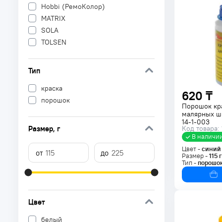
Hobbi (РемоКолор)
MATRIX
SOLA
TOLSEN
Тип
краска
620 ₸
порошок
Порошок кр
малярных шн
14-1-003
Размер
, г
Код товара:
В наличи
Цвет -
синий
Размер -
115
г
Тип -
порошо
Цвет
белый