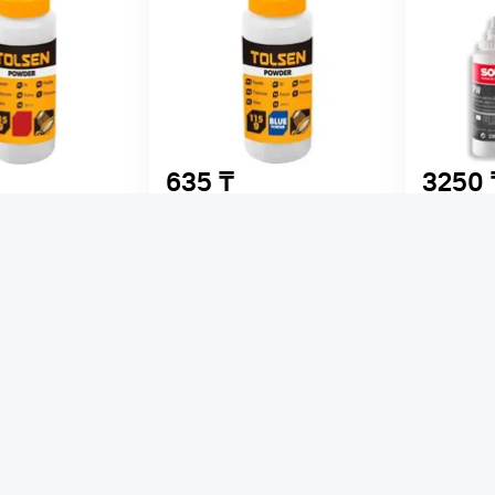
635 ₸
3250 
ловой красный
Порошок меловой TOLSEN
Порошок 
 42018
синий 225г 42017
SOLA CPW
 74269
Код товара: 74270
Код товар
и
В наличии
В нали
ый
Цвет -
синий
Цвет -
бел
Размер -
225
г
Тип -
крас
к
Тип -
порошок
В корзину
В корзину