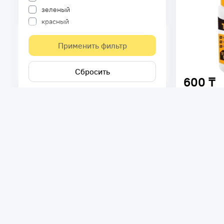
зеленый
красный
оранжевый
Применить фильтр
синий
черный
Сбросить
600 ₸
Порошок ме
TOLSEN 115г
Код товара:
В наличи
Цвет -
красн
Размер -
115
г
Тип -
порошо