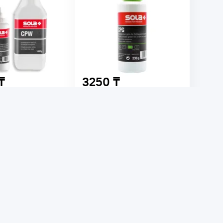
₸
3250 ₸
меловый белый
Порошок меловый зеленый
 230 230г 66152501
SOLA CPG 230 230г 66153101
а: 80753
Код товара: 80754
чии
В наличии
ый
Цвет -
зеленый
ка
Тип -
краска
В корзину
В корзину