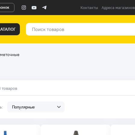
вонок
Контакты
Адреса магазинов
КАТАЛОГ
зметочные
3 товаров
ть: