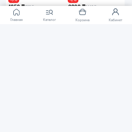
1858 ₸
2398 ₸
1910 ₸
2440 ₸
Плоскогубцы MATRIX NICKEL
Плоскогубцы
160мм 16902
комбинированные Black Nickel,
Главная
Каталог
200 мм, Matrix
Корзина
Кабинет
Код товара: 38701
Код товара: 44636
В наличии
В наличии
Тип -
плоскогубцы
Тип -
плоскогубцы
Наличие диэлектрического
Наличие диэлектрического
покрытия -
нет
покрытия -
нет
В корзину
В корзину
-1%
2148 ₸
2270 ₸
2180 ₸
Комбинированные
Плоскогубцы никелированные
плоскогубцы MATRIX Black
Вихрь 180мм 73/6/3/7