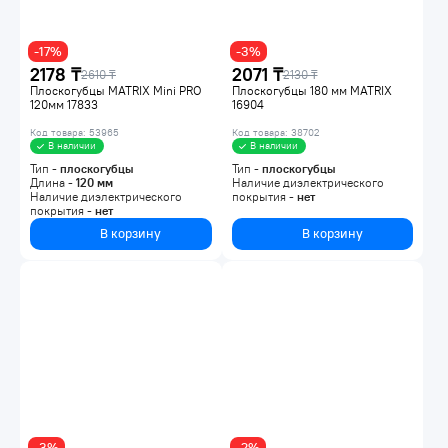
-17%
-3%
2178 ₸
2071 ₸
2610 ₸
2130 ₸
Плоскогубцы MATRIX Mini PRO
Плоскогубцы 180 мм MATRIX
120мм 17833
16904
Код товара: 53965
Код товара: 38702
В наличии
В наличии
Тип -
плоскогубцы
Тип -
плоскогубцы
Длина -
120
мм
Наличие диэлектрического
Наличие диэлектрического
покрытия -
нет
покрытия -
нет
В корзину
В корзину
-3%
-2%