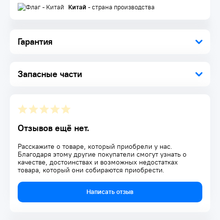
Надежное соединение — благодаря насечкам на рабочей
Китай
- страна производства
части заклепки неподвижно фиксируются в отверстиях,
стандартный бортик увеличивает площадь прижимной
поверхности.
Удобное хранение и транспортировка — заклепки
Гарантия
поставляются в прочном пластиковом кейсе с защелкой.
Запасные части
Отзывов ещё нет.
Расскажите о товаре, который приобрели у нас.
Благодаря этому другие покупатели смогут узнать о
качестве, достоинствах и возможных недостатках
товара, который они собираются приобрести.
Написать отзыв