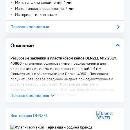
Мин. толщина соединения:
1 мм
Макс. толщина соединения:
4 мм
Материал гильзы:
сталь
Показать полностью
Описание
Резьбовые заклепки в пластиковом кейсе DENZEL М12 25шт.
40606
- стальные, оцинкованные, предназначены для
скрепления листовых материалов толщиной 1-4 мм.
Совместимы с заклепочником Denzel 40501. Позволяют
получить резьбовое соединение даже при одностороннем
доступе к месту крепления. Крепежные элементы
используются для проведения строительных и монтажных
работ, пригодятся на даче и в гараже.
Преимущества:
Прочность — заклепки изготовлены из стали, поэтому
Все товары DENZEL
выдерживают значительные нагрузки.
Долговечность — крепеж оцинкован для защиты от
коррозии.
Германия
- родина бренда