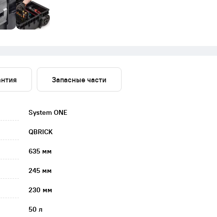
антия
Запасные части
System ONE
QBRICK
635 мм
245 мм
230 мм
50 л