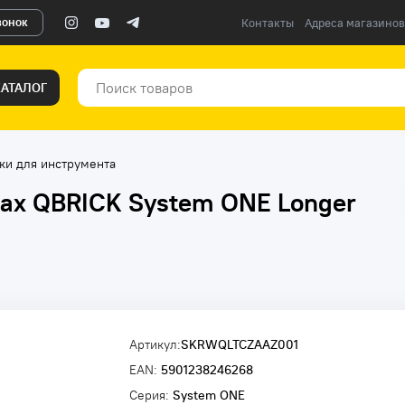
вонок
Контакты
Адреса магазинов
КАТАЛОГ
ки для инструмента
сах QBRICK System ONE Longer
Артикул:
SKRWQLTCZAAZ001
EAN:
5901238246268
Серия:
System ONE