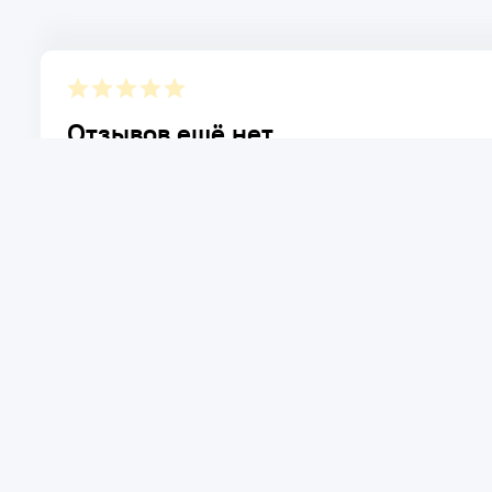
Отзывов ещё нет.
Расскажите о товаре, который приобрели у нас. Благод
достоинствах и возможных недостатках товара, котор
Написать отзыв