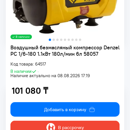
В наличии
Воздушный безмасляный компрессор Denzel
РС 1/6-180 1.1кВт 180л/мин 6л 58057
Код товара: 64517
В наличии
•
Наличие актуально на 08.08.2026 17:19
101 080 ₸
101 080 ₸
Добавить в корзину
В рассрочку