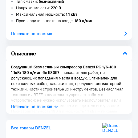
Тип смазки:
безмасляный
Напряжение сети:
220 В
Максимальная мощность:
1.1 кВт
Производительность на входе:
180 л/мин
Показать полностью
Описание
Воздушный безмасляный компрессор Denzel РС 1/6-180
1.1кВт 180 л/мин 6л 58057
- подходит для работ, не
допускающих попадания масла в воздух. Оптимален для
покрасочных работ, накачки шин, продувки компьютерной
техники, чистки строительных инструментов. Безмасляная
технология RTFE значительно упрощает работу с
устройством: не нужно использовать маслоуловители или
маслоотделители, искать масло и следить за его уровнем.
Производительность 180 л и мощность 1,1 кВт — пиковые
значения для безмасляных моделей такого класса.
Преимущества:
Все товары DENZEL
Продуманный внешний вид — ременной привод позволяет