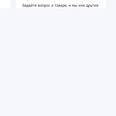
Задайте вопрос о товаре, и мы или другие
покупатели помогут вам с ответом. Ваш
вопрос может быть полезен и другим
покупателям.
Задать вопрос
телям
Сотрудничество
ть заказ
Дилерам
Поставщикам