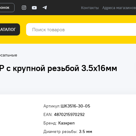
вонок
Контакты
Адреса магазинов
КАТАЛОГ
рсальные
 с крупной резьбой 3.5х16мм
Артикул:
ШК3516-30-05
EAN:
4870215970292
Бренд:
Казкреп
Диаметр резьбы:
3.5 мм