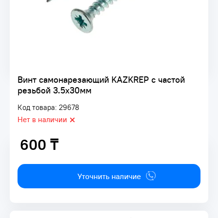
Винт самонарезающий KAZKREP с частой
резьбой 3.5х30мм
Код товара: 29678
Нет в наличии
600 ₸
600 ₸
Уточнить наличие