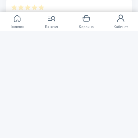
Отзывов ещё нет.
Главная
Каталог
Корзина
Кабинет
Расскажите о товаре, который приобрели у нас.
Благодаря этому другие покупатели смогут узнать о
качестве, достоинствах и возможных недостатках
товара, который они собираются приобрести.
Написать отзыв
Нужна помощь?
Задайте вопрос о товаре, и мы или другие покупатели
помогут вам с ответом. Ваш вопрос может быть полезен
и другим покупателям.
Задать вопрос