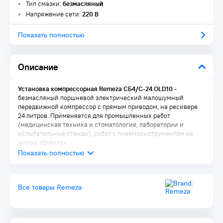
Тип смазки:
безмасляный
Напряжение сети:
220 В
Показать полностью
Описание
Установка компрессорная Remeza СБ4/С-24.OLD10
-
безмасляный поршневой электрический малошумный
передвижной компрессор с прямым приводом, на ресивере
24 литров. Применяется для промышленных работ
(медицинская техника и стоматология, лаборатории и
испытательные стенды), работ с пневмоинструментом на
жилых объектах.
Преимущества:
Практически бесшумная работа при достаточной
производительности сжатого воздуха
Все товары Remeza
Два манометра – для контроля давления в ресивере
сжатого воздуха и на выходе из самой компрессора
Наличие регулятора давления на выходе из данной
компрессорной установки