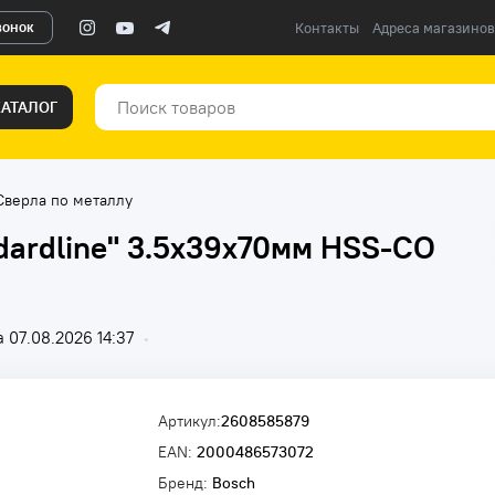
вонок
Контакты
Адреса магазинов
КАТАЛОГ
Сверла по металлу
dardline" 3.5х39х70мм HSS-CO
 07.08.2026 14:37
•
Артикул:
2608585879
EAN:
2000486573072
Бренд:
Bosch