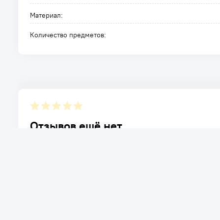
Материал:
Количество предметов:
Отзывов ещё нет.
Расскажите о товаре, который приобрели у нас. Благод
достоинствах и возможных недостатках товара, котор
Написать отзыв