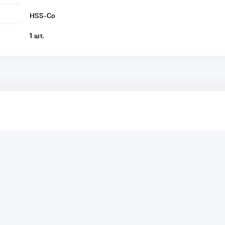
HSS-Co
1 шт.
аря этому другие покупатели смогут узнать о качестве,
ый они собираются приобрести.