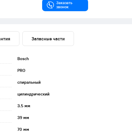
Заказать
звонок
антия
Запасные части
Bosch
PRO
спиральный
цилиндрический
3.5 мм
39 мм
70 мм