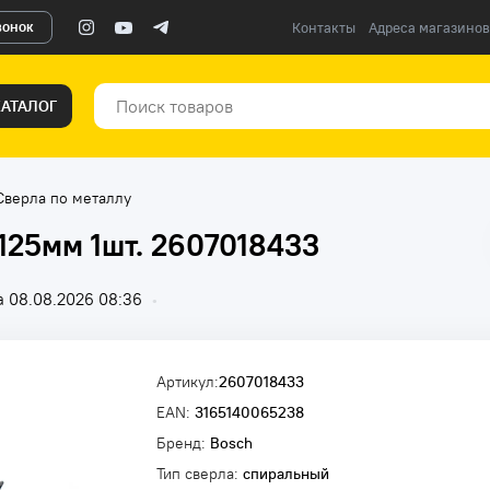
вонок
Контакты
Адреса магазинов
КАТАЛОГ
Сверла по металлу
125мм 1шт. 2607018433
 08.08.2026 08:36
•
Артикул:
2607018433
EAN:
3165140065238
Бренд:
Bosch
Тип сверла:
спиральный