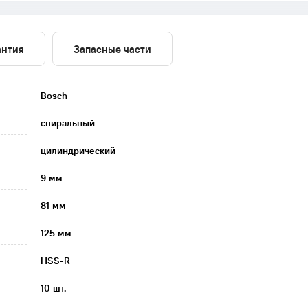
антия
Запасные части
Bosch
спиральный
цилиндрический
9 мм
81 мм
125 мм
HSS-R
10 шт.