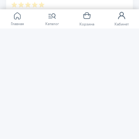
Отзывов ещё нет.
Главная
Каталог
Корзина
Кабинет
Расскажите о товаре, который приобрели у нас.
Благодаря этому другие покупатели смогут узнать о
качестве, достоинствах и возможных недостатках
товара, который они собираются приобрести.
Написать отзыв
Нужна помощь?
Задайте вопрос о товаре, и мы или другие покупатели
помогут вам с ответом. Ваш вопрос может быть полезен
и другим покупателям.
Задать вопрос