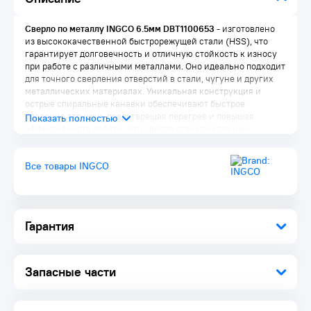
Сверло по металлу INGCO 6.5мм DBT1100653
- изготовлено
из высококачественной быстрорежущей стали (HSS), что
гарантирует долговечность и отличную стойкость к износу
при работе с различными металлами. Оно идеально подходит
для точного сверления отверстий в стали, чугуне и других
металлических материалах. Уникальная конструкция и
острые спиральные канавки обеспечивают быстрое
удаление стружки, предотвращая перегрев и повышая
эффективность работы. Это сверло станет надежным
инструментом для использования как в профессиональных
мастерских, так и в домашних условиях.
Все товары INGCO
Гарантия
Запасные части