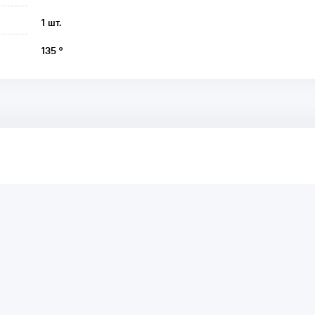
1 шт.
135 °
аря этому другие покупатели смогут узнать о качестве,
ый они собираются приобрести.