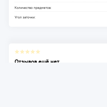
Количество предметов:
Угол заточки:
Отзывов ещё нет.
Расскажите о товаре, который приобрели у нас. Благод
достоинствах и возможных недостатках товара, котор
Написать отзыв