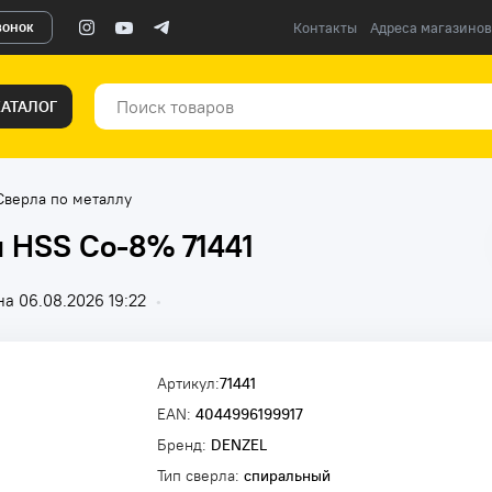
вонок
Контакты
Адреса магазинов
КАТАЛОГ
Сверла по металлу
 HSS Co-8% 71441
а 06.08.2026 19:22
•
Артикул:
71441
EAN:
4044996199917
Бренд:
DENZEL
Тип сверла:
спиральный