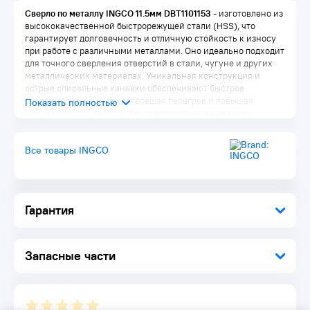
Сверло по металлу INGCO 11.5мм DBT1101153
- изготовлено из
высококачественной быстрорежущей стали (HSS), что
гарантирует долговечность и отличную стойкость к износу
при работе с различными металлами. Оно идеально подходит
для точного сверления отверстий в стали, чугуне и других
металлических материалах. Уникальная конструкция и
острые спиральные канавки обеспечивают быстрое
удаление стружки, предотвращая перегрев и повышая
эффективность работы. Это сверло станет надежным
инструментом для использования как в профессиональных
мастерских, так и в домашних условиях.
Все товары INGCO
Гарантия
Запасные части