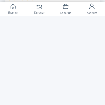
Отзывов ещё нет.
Главная
Каталог
Корзина
Кабинет
Расскажите о товаре, который приобрели у нас.
Благодаря этому другие покупатели смогут узнать о
качестве, достоинствах и возможных недостатках
товара, который они собираются приобрести.
Написать отзыв
Нужна помощь?
Задайте вопрос о товаре, и мы или другие покупатели
помогут вам с ответом. Ваш вопрос может быть полезен
и другим покупателям.
Задать вопрос