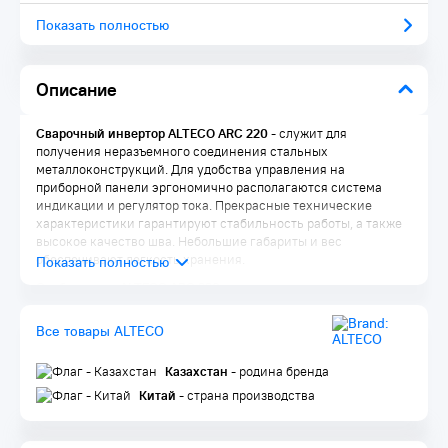
Показать полностью
Описание
Сварочный инвертор ALTECO ARC 220
-
служит для
получения неразъемного соединения стальных
металлоконструкций. Для удобства управления на
приборной панели эргономично располагаются система
индикации и регулятор тока. Прекрасные технические
характеристики гарантируют стабильность работы, а также
высокое качество шва. Небольшие габариты и вес
обеспечивают легкость хранения.
Особенности ALTECO ARC 220
Гарантия 2 года
Все товары ALTECO
Антизалипание электрода
Горячий старт
Форсаж дуги
Казахстан
- родина бренда
Цифровой дисплей
Китай
- страна производства
Биполярный транзистор с изолированным затвором
Комплектация: