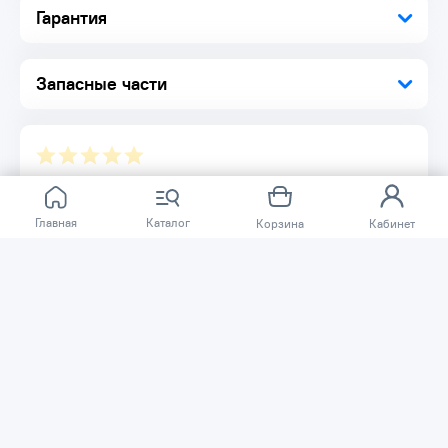
Инструкция по эксплуатации
Гарантия
Запасные части
Отзывов ещё нет.
Главная
Каталог
Корзина
Кабинет
Расскажите о товаре, который приобрели у нас.
Благодаря этому другие покупатели смогут узнать о
качестве, достоинствах и возможных недостатках
товара, который они собираются приобрести.
Написать отзыв
Нужна помощь?
Задайте вопрос о товаре, и мы или другие покупатели