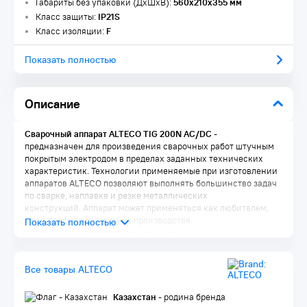
Габариты без упаковки (ДxШxВ):
560x210x355 мм
Класс защиты:
IP21S
Класс изоляции:
F
Показать полностью
Описание
Сварочный аппарат ALTECO TIG 200N AC/DC
-
предназначен для произведения сварочных работ штучным
покрытым электродом в пределах заданных технических
характеристик. Технологии применяемые при изготовлении
аппаратов ALTECO позволяют выполнять большинство задач
по сварке, наплавке и резке металлических
конструкций. Аппарат может применяться как любителем,
так и профессионалом на производстве.
Особенности ALTECO TIG 200N AC/DC
Гарантия 2 года
Все товары ALTECO
Синергетическая система управления;
Высокая надежность благодаря применению цифровых
схем управления;
Казахстан
- родина бренда