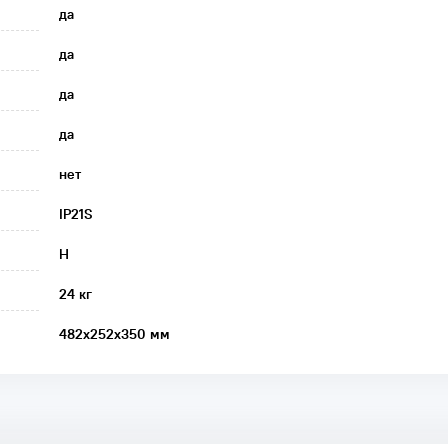
да
да
да
да
нет
IP21S
H
24 кг
482x252x350 мм