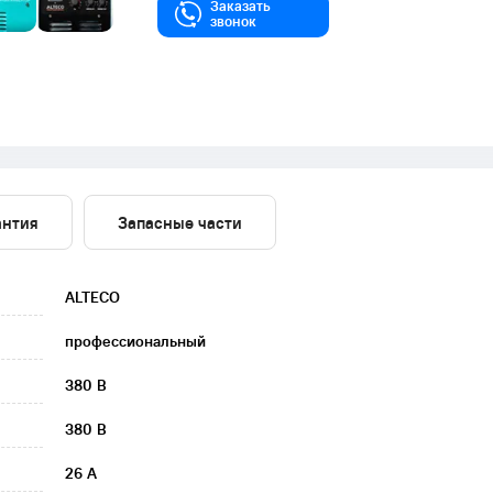
Заказать
звонок
антия
Запасные части
ALTECO
профессиональный
380 В
380 В
26 А