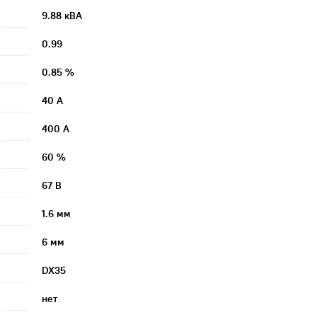
9.88 кВА
0.99
0.85 %
40 А
400 А
60 %
67 В
1.6 мм
6 мм
DX35
нет