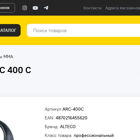
вонок
Контакты
Адреса магазинов
КАТАЛОГ
ты ММА
C 400 С
Артикул:
ARC-400С
EAN:
4870216455620
Бренд:
ALTECO
Класс товара:
профессиональный