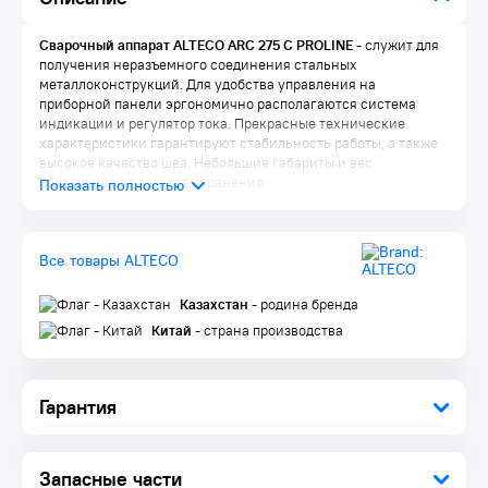
Сварочный аппарат ALTECO ARC 275 C PROLINE
- служит для
получения неразъемного соединения стальных
металлоконструкций. Для удобства управления на
приборной панели эргономично располагаются система
индикации и регулятор тока. Прекрасные технические
характеристики гарантируют стабильность работы, а также
высокое качество шва. Небольшие габариты и вес
обеспечивают легкость хранения.
Особенности ALTECO ARC 275 PROLINE
Professional
Все товары ALTECO
Антизалипание электрода
Горячий старт
Форсаж дуги
Казахстан
- родина бренда
Цифровой дисплей
Китай
- страна производства
Биполярный транзистор с изолированным затвором
Heavy duty
Комплектация:
Инструкция по эксплуатации 1 шт.
Гарантия
Запасные части