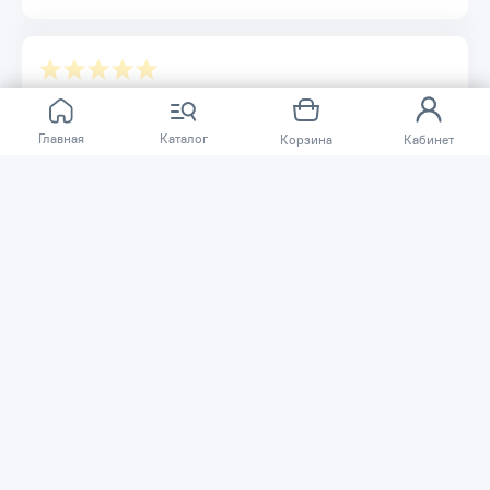
Отзывов ещё нет.
Главная
Каталог
Корзина
Кабинет
Расскажите о товаре, который приобрели у нас.
Благодаря этому другие покупатели смогут узнать о
качестве, достоинствах и возможных недостатках
товара, который они собираются приобрести.
Написать отзыв
Нужна помощь?
Задайте вопрос о товаре, и мы или другие покупатели
помогут вам с ответом. Ваш вопрос может быть полезен
и другим покупателям.
Задать вопрос