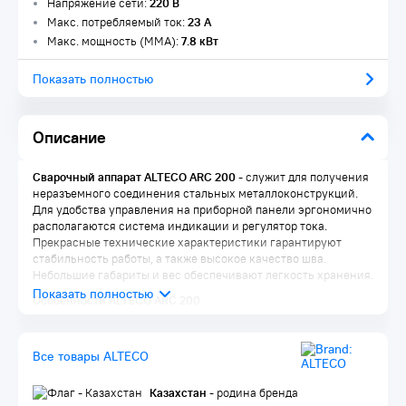
Напряжение сети:
220 В
Макс. потребляемый ток:
23 А
Макс. мощность (MMA):
7.8 кВт
Показать полностью
Описание
Сварочный аппарат ALTECO ARC 200
- служит для получения
неразъемного соединения стальных металлоконструкций.
Для удобства управления на приборной панели эргономично
располагаются система индикации и регулятор тока.
Прекрасные технические характеристики гарантируют
стабильность работы, а также высокое качество шва.
Небольшие габариты и вес обеспечивают легкость хранения.
Особенности ALTECO ARC 200
Гарантия 2 года
Горячий старт
Все товары ALTECO
Форсаж дуги
Комплектация:
Казахстан
- родина бренда