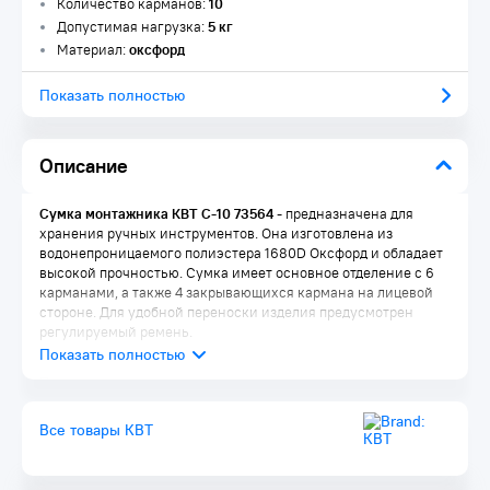
Количество карманов:
10
Допустимая нагрузка:
5 кг
Материал:
оксфорд
Показать полностью
Описание
Сумка монтажника КВТ С-10 73564
- предназначена для
хранения ручных инструментов. Она изготовлена из
водонепроницаемого полиэстера 1680D Оксфорд и обладает
высокой прочностью. Сумка имеет основное отделение с 6
карманами, а также 4 закрывающихся кармана на лицевой
стороне. Для удобной переноски изделия предусмотрен
регулируемый ремень.
Преимущества:
Сумка выдерживает вес до 5 кг
Все товары КВТ
Износостойкость и водонепроницаемость
2 крепежных элемента по бокам КВТ С 10 73564
Ремень для переноски сумки через плечо или крепления