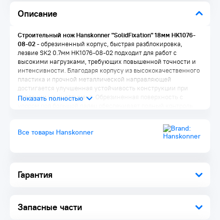
Описание
Строительный нож Hanskonner "SolidFixation" 18мм HK1076-
08-02
- обрезиненный корпус, быстрая разблокировка,
лезвие SK2 0.7мм HK1076-08-02 подходит для работ с
высокими нагрузками, требующих повышенной точности и
интенсивности. Благодаря корпусу из высококачественного
пластика и прочной металлической направляющей
достигается улучшенная устойчивость конструкции при
давлении на инструмент. Обрезиненная поверхность с
упором под большой палец обеспечивает полный контроль
ножа. Лезвие из высококачественной стали SK2 с
трёхгранной заточкой и дополнительной обработкой
Все товары Hanskonner
лазером служит в 5 раз дольше стандартного. Уникальный
запатентованный фиксирующий винт плотно прижимает
режущий элемент к направляющей, что позволяет полностью
передать усилие на рабочую кромку.
Преимущества:
Гарантия
Большая кнопка быстрой разблокировки направляющей
позволяет оперативно провести замену лезвия
Лезвия из SK2 стали позволяет служат в 5 раз дольше
Запасные части
стандартных