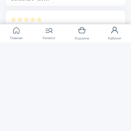
увеличения опорной площади на внутренней стремянке
надлежит использовать комбинированную траверсу арт.
No 121417)
Дополнительная устойчивость благодаря угловым
раскосам
Легко и быстро складывается, умещается в багажнике
Отзывов ещё нет.
автомобиля
Главная
Каталог
Корзина
Кабинет
Приспособлена к установке на лестничных маршах
Расскажите о товаре, который приобрели у нас.
Усиленное крепление шарнира
Благодаря этому другие покупатели смогут узнать о
качестве, достоинствах и возможных недостатках
товара, который они собираются приобрести.
Написать отзыв
Нужна помощь?
Задайте вопрос о товаре, и мы или другие покупатели
помогут вам с ответом. Ваш вопрос может быть полезен
и другим покупателям.
Задать вопрос