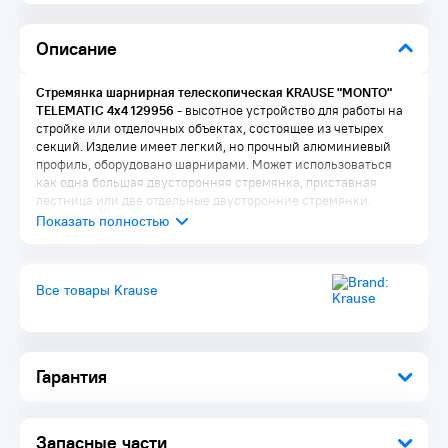
Описание
Стремянка шарнирная телескопическая KRAUSE "MONTO"
TELEMATIC 4х4 129956
- высотное устройство для работы на
стройке или отделочных объектах, состоящее из четырех
секций. Изделие имеет легкий, но прочный алюминиевый
профиль, оборудовано шарнирами. Может использоваться
как одна большая двусторонняя стремянка, приставная
лестница или две отдельные двусторонние стремянки.
Преимущества:
Устройство "3 в 1" - может применяться в качестве
Все товары Krause
приставной лестницы, двухсторонней стремянки и
рабочей платформы
Телескопическое выдвижение наружных секций лестницы
от перекладины к перекладине позволяют устанавливать
лестницу на различных по высоте поверхностях
Гарантия
Из внутренних и наружных секций можно создать две
отдельные двусторонние стремянки, которые с помощью
строительных подмостков можно составить в рабочий
стол или подставку (примечание: в этом варианте для
Запасные части