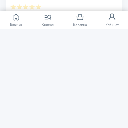
Отзывов ещё нет.
Главная
Каталог
Корзина
Кабинет
Расскажите о товаре, который приобрели у нас.
Благодаря этому другие покупатели смогут узнать о
качестве, достоинствах и возможных недостатках
товара, который они собираются приобрести.
Написать отзыв
Нужна помощь?
Задайте вопрос о товаре, и мы или другие покупатели
помогут вам с ответом. Ваш вопрос может быть полезен
и другим покупателям.
Задать вопрос