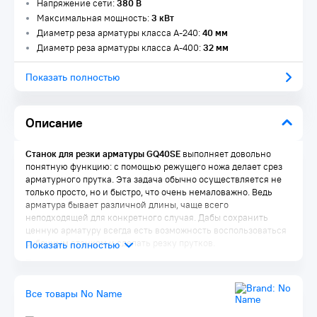
Напряжение сети:
380 В
Максимальная мощность:
3 кВт
Диаметр реза арматуры класса А-240:
40 мм
Диаметр реза арматуры класса А-400:
32 мм
Показать полностью
Описание
Станок для резки арматуры GQ40SE
выполняет довольно
понятную функцию: с помощью режущего ножа делает срез
арматурного прутка. Эта задача обычно осуществляется не
только просто, но и быстро, что очень немаловажно. Ведь
арматура бывает различной длины, чаще всего
неподходящей для конкретного случая. Дабы сохранить
ценную арматуру всегда есть возможность воспользоваться
рубочным станком и сделать резку прутков.
Преимущества:
Когда выполняется рубка арматуры станки должны
Все товары No Name
соответствовать ее техническим характеристикам.
Грамотный подход к выбору обеспечит бесперебойность и