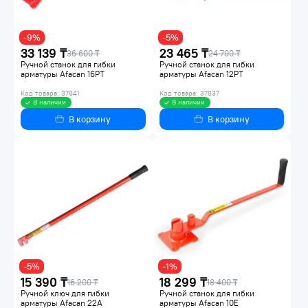
-9%
-5%
33 139 ₸
23 465 ₸
36 600 ₸
24 700 ₸
Ручной станок для гибки
Ручной станок для гибки
арматуры Afacan 16PT
арматуры Afacan 12РТ
Код товара: 37841
Код товара: 37837
В наличии
В наличии
В корзину
В корзину
-5%
-1%
15 390 ₸
18 299 ₸
16 200 ₸
18 400 ₸
Ручной ключ для гибки
Ручной станок для гибки
арматуры Afacan 22А
арматуры Afacan 10Е