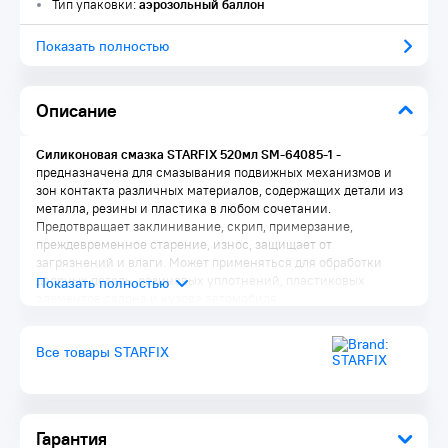
Тип упаковки:
аэрозольный баллон
Показать полностью
Описание
Силиконовая смазка STARFIX 520мл SM-64085-1
-
предназначена для смазывания подвижных механизмов и
зон контакта различных материалов, содержащих детали из
металла, резины и пластика в любом сочетании.
Предотвращает заклинивание, скрип, примерзание,
преждевременное старение, износ, защищает от
загрязнений и влаги. Может применяться для обработки
дверных петель, резиновых уплотнений, пластиковых
элементов салона и кузова автомобиля.
Преимущества:
Все товары STARFIX
Обладает высокой водоотталкивающей способностью
Вытесняет влагу из обработанных замков, смазывает и не
допускает их замерзания при отрицательных
температурах
Облегчает монтаж резиновых шлангов, патрубков и
Гарантия
манжет