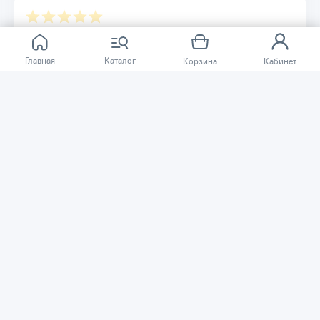
Отзывов ещё нет.
Главная
Каталог
Корзина
Кабинет
Расскажите о товаре, который приобрели у нас.
Благодаря этому другие покупатели смогут узнать о
качестве, достоинствах и возможных недостатках
товара, который они собираются приобрести.
Написать отзыв
Нужна помощь?
Задайте вопрос о товаре, и мы или другие покупатели
помогут вам с ответом. Ваш вопрос может быть полезен
и другим покупателям.
Задать вопрос