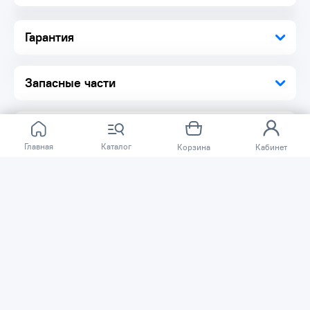
Гарантия
Запасные части
Главная
Каталог
Корзина
Кабинет
Отзывов ещё нет.
Расскажите о товаре, который приобрели у нас.
Благодаря этому другие покупатели смогут узнать о
качестве, достоинствах и возможных недостатках
товара, который они собираются приобрести.
Написать отзыв
Нужна помощь?