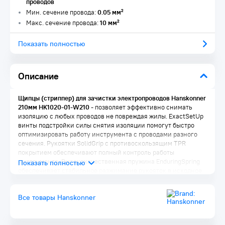
проводов
Мин. сечение провода:
0.05 мм²
Макс. сечение провода:
10 мм²
Показать полностью
Описание
Щипцы (стриппер) для зачистки электропроводов Hanskonner
210мм HK1020-01-W210
- позволяет эффективно снимать
изоляцию с любых проводов не повреждая жилы. ExactSetUp
винты подстройки силы снятия изоляции помогут быстро
оптимизировать работу инструмента с проводами разного
сечения. Рукоятки SolidGrip c противоскользящим TPR
покрытием обеспечивают полный контроль работы
инструмента. Высококачественная пружина EnduringSpring
обеспечивает стабильное разжимание рукояток в исходное
положение. Резцы из стали SS41 легко перекусят любой
провод.
Все товары Hanskonner