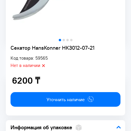
Секатор HansKonner HK3012-07-21
Код товара: 59565
Нет в наличии
6200 ₸
6200 ₸
Уточнить наличие
Информация об упаковке