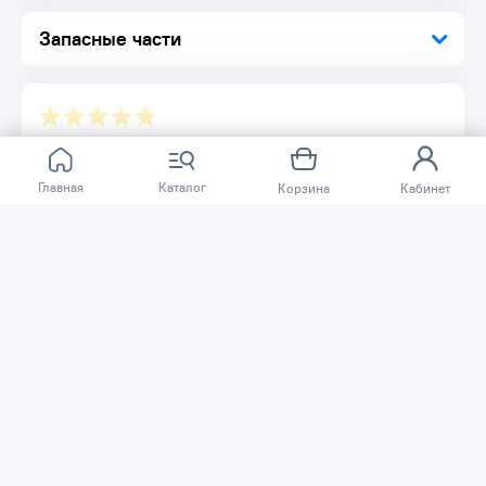
Запасные части
Отзывов ещё нет.
Главная
Каталог
Корзина
Кабинет
Расскажите о товаре, который приобрели у нас.
Благодаря этому другие покупатели смогут узнать о
качестве, достоинствах и возможных недостатках
товара, который они собираются приобрести.
Написать отзыв
Нужна помощь?
Задайте вопрос о товаре, и мы или другие покупатели
помогут вам с ответом. Ваш вопрос может быть полезен
и другим покупателям.