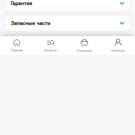
Гарантия
Запасные части
Главная
Каталог
Корзина
Кабинет
Отзывов ещё нет.
Расскажите о товаре, который приобрели у нас.
Благодаря этому другие покупатели смогут узнать о
качестве, достоинствах и возможных недостатках
товара, который они собираются приобрести.
Написать отзыв
Нужна помощь?
Задайте вопрос о товаре, и мы или другие покупатели