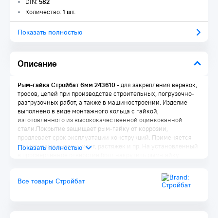
DIN:
582
Количество:
1 шт.
Показать полностью
Описание
Рым-гайка Стройбат 6мм 243610
- для закрепления веревок,
тросов, цепей при производстве строительных, погрузочно-
разгрузочных работ, а также в машиностроении. Изделие
выполнено в виде монтажного кольца с гайкой,
изготовленного из высококачественной оцинкованной
стали.Покрытие защищает рым-гайку от коррозии,
продлевает срок эксплуатации конструкций. Применяется
при монтаже антенн, мачт, растяжек и пр. На установленный
в просверленное отверстие болт накрутить рым-гайку.
Продеть трос/веревку/цепь, зафиксировать.
Все товары Стройбат