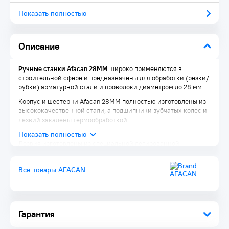
Показать полностью
Описание
Ручные станки Afacan 28MM
широко применяются в
строительной сфере и предназначены для обработки (резки/
рубки) арматурной стали и проволоки диаметром до 28 мм.
Корпус и шестерни Afacan 28MM полностью изготовлены из
высококачественной стали, а подшипники зубчатых колес и
лезвий закалены термообработкой.
Лезвия изготовлены из специальной легированной
хромованадиевой стали и закалены до 55-58 HRC.
Afacan 28MM оснащен рычагом для регулирования толщины
Все товары AFACAN
отверстия лезвий в зависимости от диаметра
обрабатываемой арматуры.
Преимущества ручного станка для резки арматуры Afacan
28MM:
Гарантия
Не требует подключения к сети.