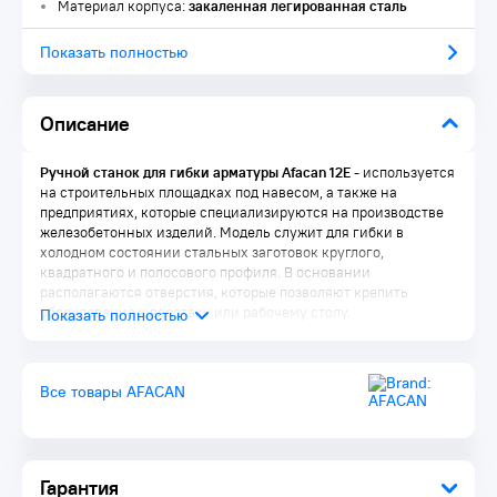
Материал корпуса:
закаленная легированная сталь
Показать полностью
Описание
Ручной станок для гибки арматуры Afacan 12Е
- используется
на строительных площадках под навесом, а также на
предприятиях, которые специализируются на производстве
железобетонных изделий. Модель служит для гибки в
холодном состоянии стальных заготовок круглого,
квадратного и полосового профиля. В основании
располагаются отверстия, которые позволяют крепить
оборудование к верстаку или рабочему столу.
Преимущества:
Все товары AFACAN
Диаметр арматурных стержней от 6 до 12 мм
Длинный рычаг - 940 мм
Широкая сфера применения
Защита от коррозии
Долгий срок службы
Гарантия
Высокая мобильность