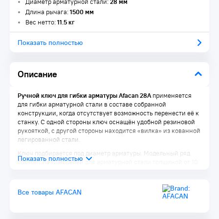
Диаметр арматурной стали:
28 мм
Длина рычага:
1500 мм
Вес нетто:
11.5 кг
Показать полностью
Описание
Ручной ключ для гибки арматуры Afacan 28A
применяется
для гибки арматурной стали в составе собранной
конструкции, когда отсутствует возможность перенести её к
станку. С одной стороны ключ оснащён удобной резиновой
рукояткой, с другой стороны находится «вилка» из кованной
легированной стали.
Ключ подбирается под диаметр арматуры. Модельный ряд
состоит из 12 моделей для арматурной стали толщиной от 10
до 32 мм с шагом в 2 мм.
Все товары AFACAN
Преимущества Afacan 28А:
Afacan 28А не деформирует трубы
Простота применения