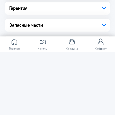
Устойчивость к износу
Гарантия
Прочный корпус
Долгий срок службы
Запасные части
Главная
Каталог
Корзина
Кабинет
Отзывов ещё нет.
Расскажите о товаре, который приобрели у нас.
Благодаря этому другие покупатели смогут узнать о
качестве, достоинствах и возможных недостатках
товара, который они собираются приобрести.
Написать отзыв
Нужна помощь?