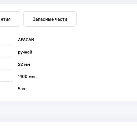
антия
Запасные части
AFACAN
ручной
22 мм
1400 мм
5 кг