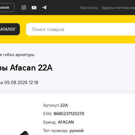
вонок
Контакты
Адреса магазинов
КАТАЛОГ
я гибки арматуры
ры Afacan 22А
а 09.08.2026 12:18
•
Артикул:
22A
EAN:
8680237120270
Бренд:
AFACAN
Тип привода:
ручной