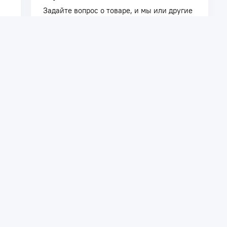
Задайте вопрос о товаре, и мы или другие
покупатели помогут вам с ответом. Ваш
вопрос может быть полезен и другим
покупателям.
Задать вопрос
телям
Сотрудничество
ть заказ
Дилерам
Поставщикам