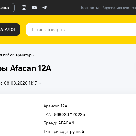
вонок
Контакты
Адреса магазинов
КАТАЛОГ
я гибки арматуры
ы Afacan 12А
 08.08.2026 11:17
•
Артикул:
12A
EAN:
8680237120225
Бренд:
AFACAN
Тип привода:
ручной