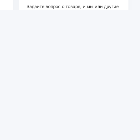
Задайте вопрос о товаре, и мы или другие
покупатели помогут вам с ответом. Ваш
вопрос может быть полезен и другим
покупателям.
Задать вопрос
телям
Сотрудничество
ть заказ
Дилерам
Поставщикам