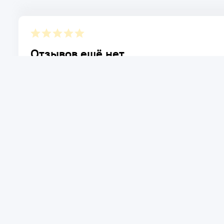
Отзывов ещё нет.
Расскажите о товаре, который приобрели у нас. Благод
достоинствах и возможных недостатках товара, котор
Написать отзыв