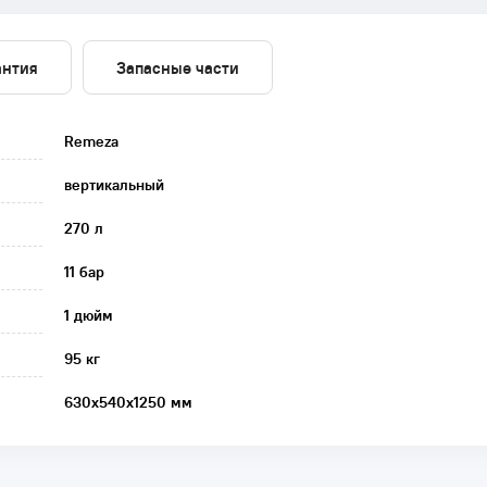
антия
Запасные части
Remeza
вертикальный
270 л
11 бар
1 дюйм
95 кг
630х540х1250 мм