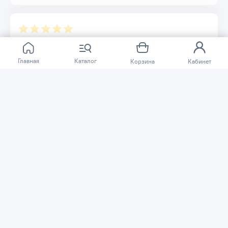
Отзывов ещё нет.
Главная
Каталог
Корзина
Кабинет
Расскажите о товаре, который приобрели у нас.
Благодаря этому другие покупатели смогут узнать о
качестве, достоинствах и возможных недостатках
товара, который они собираются приобрести.
Написать отзыв
Нужна помощь?
Задайте вопрос о товаре, и мы или другие покупатели
помогут вам с ответом. Ваш вопрос может быть полезен
и другим покупателям.
Задать вопрос