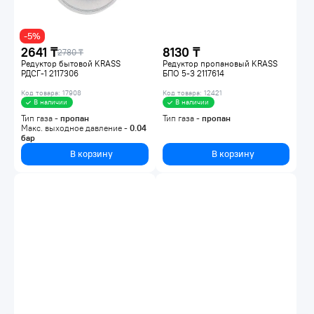
-5%
2641 ₸
8130 ₸
2780 ₸
Редуктор бытовой KRASS
Редуктор пропановый KRASS
РДСГ-1 2117306
БПО 5-3 2117614
Код товара: 17908
Код товара: 12421
В наличии
В наличии
Тип газа -
пропан
Тип газа -
пропан
Макс. выходное давление -
0.04
бар
В корзину
В корзину