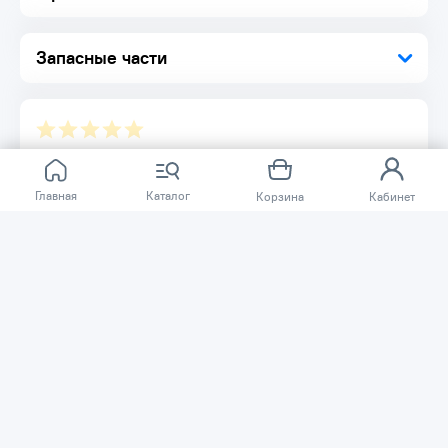
Запасные части
Отзывов ещё нет.
Главная
Каталог
Корзина
Кабинет
Расскажите о товаре, который приобрели у нас.
Благодаря этому другие покупатели смогут узнать о
качестве, достоинствах и возможных недостатках
товара, который они собираются приобрести.
Написать отзыв
Нужна помощь?
Задайте вопрос о товаре, и мы или другие покупатели
помогут вам с ответом. Ваш вопрос может быть полезен