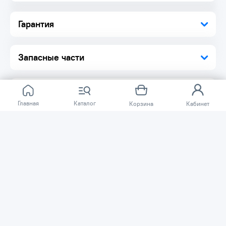
Гарантия
Запасные части
Главная
Каталог
Корзина
Кабинет
Отзывов ещё нет.
Расскажите о товаре, который приобрели у нас.
Благодаря этому другие покупатели смогут узнать о
качестве, достоинствах и возможных недостатках
товара, который они собираются приобрести.
Написать отзыв
Нужна помощь?