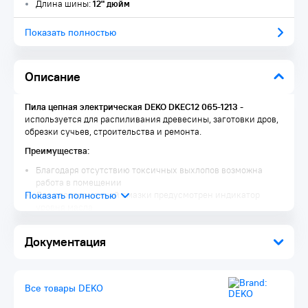
Длина шины:
12" дюйм
Показать полностью
Описание
Пила цепная электрическая DEKO DKEC12 065-1213
-
используется для распиливания древесины, заготовки дров,
обрезки сучьев, строительства и ремонта.
Преимущества:
Благодаря отсутствию токсичных выхлопов возможна
работа в помещении
Для своевременной смазки предусмотрен индикатор
уровня масла
Комплектация:
Документация
Пила 1 шт.
Шина 1 шт.
Цепь 1 шт.
Шестигранный ключ 1 шт.
Все товары DEKO
Тормоз цепи (защитный щиток) 1 шт.
Угольные щетки 2 шт.