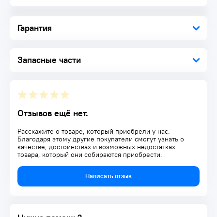
Руководство по эксплуатации 1 шт.
*Производитель оставляет за собой право в любой момент
Гарантия
вносить изменения в комплектацию, дизайн и
характеристики, не ухудшающие качество товара.
Запасные части
Отзывов ещё нет.
Расскажите о товаре, который приобрели у нас.
Благодаря этому другие покупатели смогут узнать о
качестве, достоинствах и возможных недостатках
товара, который они собираются приобрести.
Написать отзыв