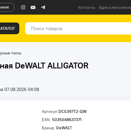
вонок
Контакты
Адреса магазинов
КАТАЛОГ
орные пилы
чная DeWALT ALLIGATOR
а 07.08.2026 04:08
•
Артикул:
DCS397T2-QW
EAN:
5035048637371
Бренд:
DeWALT