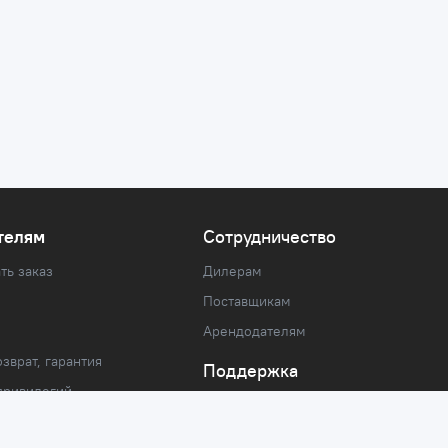
телям
Сотрудничество
ть заказ
Дилерам
Поставщикам
Арендодателям
зврат, гарантия
Поддержка
привилегий
Сервисный центр