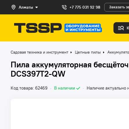
Алматы
+7 775 031 92 98
Заказать з
Садовая техника и инструмент
Цепные пилы
Аккумулят
Пила аккумуляторная бесщёто
DCS397T2-QW
Код товара: 62469
•
В наличии
•
Наличие актуально н