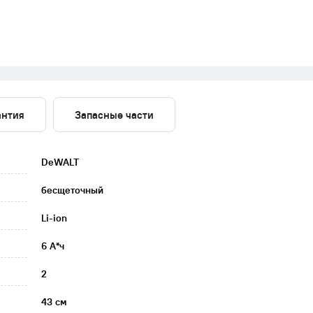
антия
Запасные части
DeWALT
бесщеточный
Li-ion
6 А*ч
2
43 см