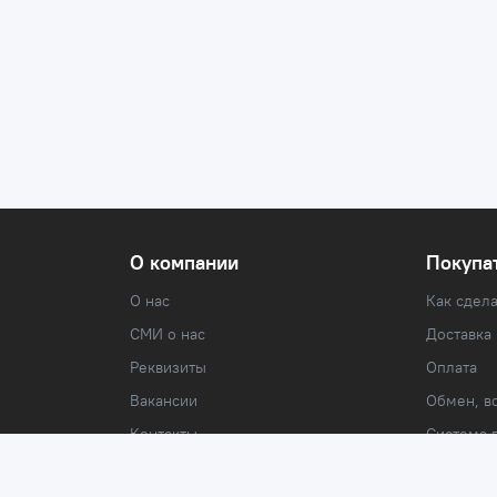
О компании
Покупа
О нас
Как сдела
СМИ о нас
Доставка
Реквизиты
Оплата
Вакансии
Обмен, во
Контакты
Система 
Адреса магазинов