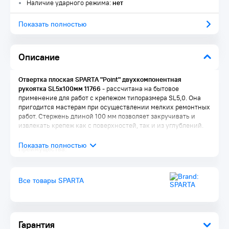
Наличие ударного режима:
нет
Показать полностью
Описание
Отвертка плоская SPARTA "Point" двухкомпонентная
рукоятка SL5х100мм 11766
- рассчитана на бытовое
применение для работ с крепежом типоразмера SL5,0. Она
пригодится мастерам при осуществлении мелких ремонтных
работ. Стержень длиной 100 мм позволяет закручивать и
извлекать крепеж как с поверхностей, так и из углублений.
Преимущества:
Износостойкость и долговечность — стержень выполнен
из углеродистой стали
Все товары SPARTA
Улучшенное сцепление с крепежом — рабочая часть
фосфатирована
Удобство работы — на рукоятке имеется маркировка с
типом шлица и длины стержня отвертки
Двухкомпонентная эргономичная рукоятка —
Гарантия
увеличенная передача крутящего момента позволяет