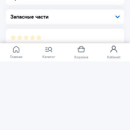
добиться снижения нагрузки на запястье
Комплектация:
Запасные части
Отвертка плоская 1 шт.
Упаковка 1 шт.
Отзывов ещё нет.
Главная
Каталог
Корзина
Кабинет
Расскажите о товаре, который приобрели у нас.
Благодаря этому другие покупатели смогут узнать о
качестве, достоинствах и возможных недостатках
товара, который они собираются приобрести.
Написать отзыв
Нужна помощь?
Задайте вопрос о товаре, и мы или другие покупатели
помогут вам с ответом. Ваш вопрос может быть полезен