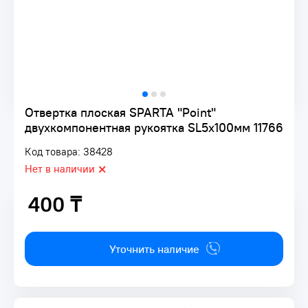
Отвертка плоская SPARTA "Point"
двухкомпонентная рукоятка SL5х100мм 11766
Код товара: 38428
Нет в наличии
400 ₸
400 ₸
Уточнить наличие