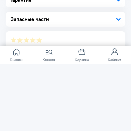
Запасные части
Отзывов ещё нет.
Главная
Каталог
Корзина
Кабинет
Расскажите о товаре, который приобрели у нас.
Благодаря этому другие покупатели смогут узнать о
качестве, достоинствах и возможных недостатках
товара, который они собираются приобрести.
Написать отзыв
Нужна помощь?
Задайте вопрос о товаре, и мы или другие покупатели
помогут вам с ответом. Ваш вопрос может быть полезен