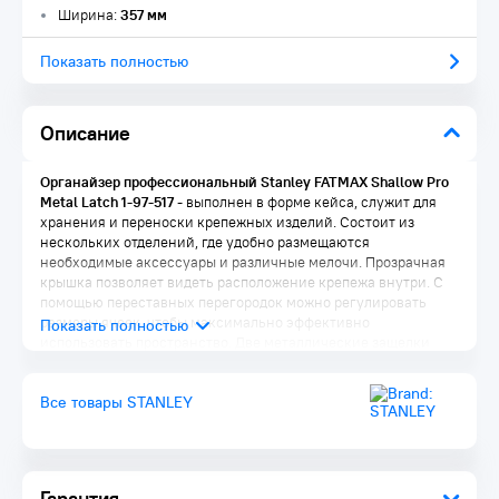
Ширина:
357 мм
Показать полностью
Описание
Органайзер профессиональный Stanley FATMAX Shallow Pro
Metal Latch 1-97-517
- выполнен в форме кейса, служит для
хранения и переноски крепежных изделий. Состоит из
нескольких отделений, где удобно размещаются
необходимые аксессуары и различные мелочи. Прозрачная
крышка позволяет видеть расположение крепежа внутри. С
помощью переставных перегородок можно регулировать
размеры ячеек, чтобы максимально эффективно
использовать пространство. Две металлические защелки
надежно защищают чемоданчик от непреднамеренного
открывания. По всему периметру нанесено
Все товары STANLEY
водоотталкивающее покрытие.
Гарантия