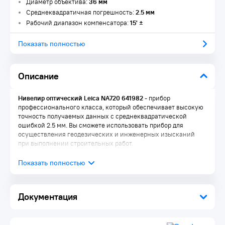
Диаметр объектива:
36 мм
Среднеквадратичная погрешность:
2.5 мм
Рабочий диапазон компенсатора:
15' ±
Показать полностью
Описание
Нивелир оптический Leica NA720 641982
- прибор
профессионального класса, который обеспечивает высокую
точность получаемых данных с среднеквадратической
ошибкой 2.5 мм. Вы сможете использовать прибор для
осуществления геодезических и инженерных изысканий
при выполнении строительных работ.
Преимущества:
Водонепроницаемый и пылезащищенный корпус
Документация
Две скорости фокусировки
Двухсторонние винты бесконечного наведения
Воздушный компенсатор