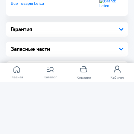
Все товары Leica
Кнопка фиксации компенсатора
Большой ход подъемных винтов
Степень защиты от пыли и влаги - IP57
Комплектация:
Гарантия
Оптический нивелир 1 шт.
Шестигранный ключ 1 шт.
Чехол для защиты от дождя 1 шт.
Инструкция по эксплуатации 1 шт.
Запасные части
Кейс
Главная
Каталог
Корзина
Кабинет
Отзывов ещё нет.
Расскажите о товаре, который приобрели у нас.
Благодаря этому другие покупатели смогут узнать о
качестве, достоинствах и возможных недостатках
товара, который они собираются приобрести.
Написать отзыв