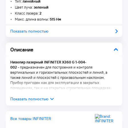
Тип:
линейный
Цвет луча:
зеленый
Класс лазера:
2
Макс. длина волны:
515 Нм
Показать полностью
Описание
Нивелир лазерный INFINITER X360 G 1-004-
002
- предназначен для построения и контроля
вертикальных и горизонтальных плоскостей и линий, а
также линий и плоскостей с произвольным наклоном.
Прибор пригоден как для эксплуатации в закрытых
помещениях, так и на открытых строительных площадках.
Комплектация:
Лазерный нивелир 1 шт.
Чехол 1 шт.
Все товары INFINITER
Элемент питания (AA) 4 шт.
Инструкция по эксплуатации 1 шт.