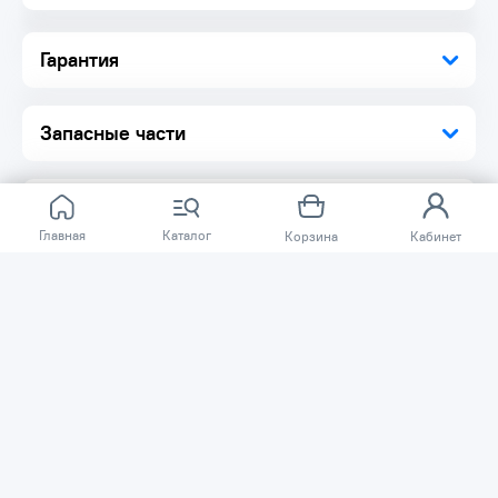
Гарантия
Запасные части
Главная
Каталог
Корзина
Кабинет
Отзывов ещё нет.
Расскажите о товаре, который приобрели у нас.
Благодаря этому другие покупатели смогут узнать о
качестве, достоинствах и возможных недостатках
товара, который они собираются приобрести.
Написать отзыв
Нужна помощь?