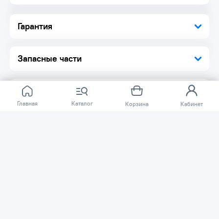
Гарантия
Запасные части
Главная
Каталог
Корзина
Кабинет
Отзывов ещё нет.
Расскажите о товаре, который приобрели у нас.
Благодаря этому другие покупатели смогут узнать о
качестве, достоинствах и возможных недостатках
товара, который они собираются приобрести.
Написать отзыв
Нужна помощь?